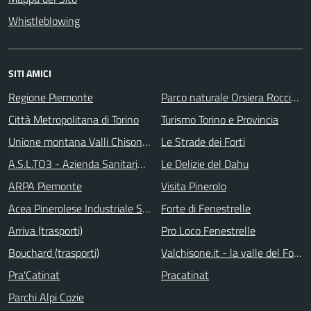
Whistleblowing
SITI AMICI
Regione Piemonte
Parco naturale Orsiera Rocciavrè
Città Metropolitana di Torino
Turismo Torino e Provincia
Unione montana Valli Chisone e Germanasca
Le Strade dei Forti
A.S.L.TO3 - Azienda Sanitaria Locale di Collegno e Pinerolo
Le Delizie del Dahu
ARPA Piemonte
Visita Pinerolo
Acea Pinerolese Industriale SpA
Forte di Fenestrelle
Arriva (trasporti)
Pro Loco Fenestrelle
Bouchard (trasporti)
Valchisone.it - la valle del Forte
Pra'Catinat
Pracatinat
Parchi Alpi Cozie