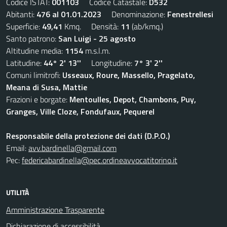
Codice ISTAT:
001103
Codice Catastale:
D532
Abitanti:
476 al 01.01.2023
Denominazione:
Fenestrellesi
Superficie:
49,41
Kmq. Densità:
11
(ab/kmq.)
Santo patrono:
San Luigi - 25 agosto
Altitudine media:
1154
m.s.l.m.
Latitudine:
44° 2' 13''
Longitudine:
7° 3' 2''
Comuni limitrofi:
Usseaux, Roure, Massello, Pragelato,
Meana di Susa, Mattie
Frazioni e borgate:
Mentoulles, Depot, Chambons, Puy,
Granges, Ville Cloze, Fondufaux, Pequerel
Responsabile della protezione dei dati (D.P.O.)
Email:
avv.bardinella@gmail.com
Pec:
federicabardinella@pec.ordineavvocatitorino.it
UTILITÀ
Amministrazione Trasparente
Dichiarazione di accessibilità