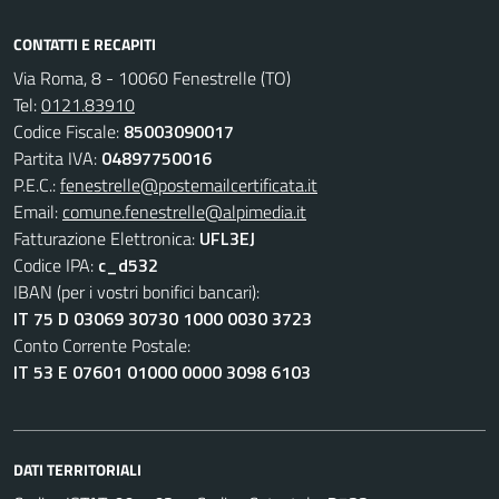
CONTATTI E RECAPITI
Via Roma, 8 - 10060 Fenestrelle (TO)
Tel:
0121.83910
Codice Fiscale:
85003090017
Partita IVA:
04897750016
P.E.C.:
fenestrelle@postemailcertificata.it
Email:
comune.fenestrelle@alpimedia.it
Fatturazione Elettronica:
UFL3EJ
Codice IPA:
c_d532
IBAN (per i vostri bonifici bancari):
IT 75 D 03069 30730 1000 0030 3723
Conto Corrente Postale:
IT 53 E 07601 01000 0000 3098 6103
DATI TERRITORIALI